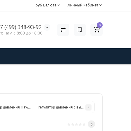
руб
Валюта
Личный кабинет
0
7 (499) 348-93-92
е нам с 8:00 до 18:00
ор давления Hawk VHP39
Регулятор давления с выключателем Hawk VHP39
0