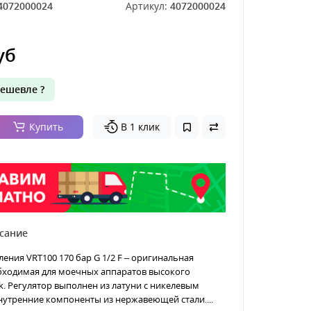
4072000024
Артикул:
4072000024
уб
ешевле ?
Купить
В 1 клик
сание
ления VRT100 170 бар G 1/2 F – оригинальная
обходимая для моечных аппаратов высокого
. Регулятор выполнен из латуни с никелевым
нутренние компоненты из нержавеющей стали....