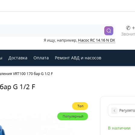
✆ +
Звонит
Я ищу, например,
Насос RC 14.16 N DX
ы
Доставка
Оплата
Ремонт АВД и насосов
вления VRT100 170 бар G 1/2 F
бар G 1/2 F
Топ
Регулят
Популярный
В наличии