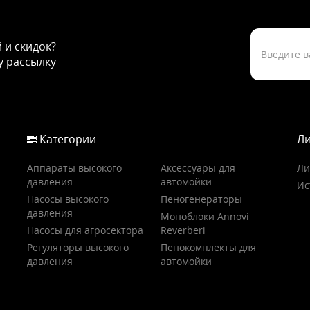
й и скидок?
 рассылку
Категории
Ли
Аппараты высокого
Аксессуары для
Ли
давления
автомойки
Ис
Насосы высокого
Пеногенераторы
давления
Моноблоки Annovi
Насосы для агросектора
Reverberi
Регуляторы высокого
Пенокомплекты для
давления
автомойки