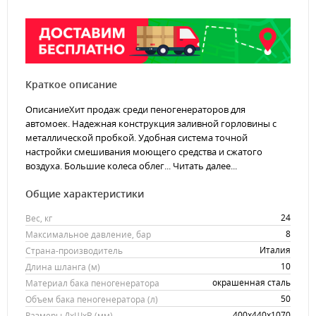
Краткое описание
ОписаниеХит продаж среди пеногенераторов для
автомоек. Надежная конструкция заливной горловины с
металлической пробкой. Удобная система точной
настройки смешивания моющего средства и сжатого
воздуха. Большие колеса облег...
Читать далее...
Общие характеристики
24
Вес, кг
8
Максимальное давление, бар
Италия
Страна-производитель
10
Длина шланга (м)
окрашенная сталь
Материал бака пеногенератора
50
Объем бака пеногенератора (л)
400х440х1070
Размеры ДхШхВ (мм)