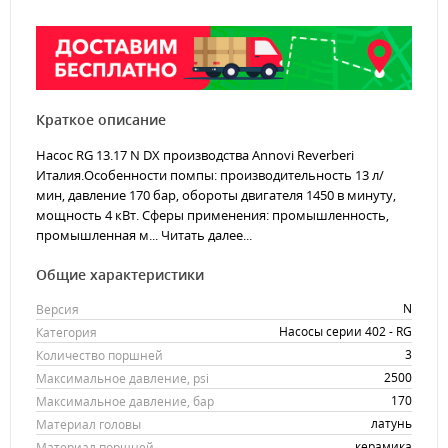
Краткое описание
Насос RG 13.17 N DX производства Annovi Reverberi
Италия.Особенности помпы: производительность 13 л/
мин, давление 170 бар, обороты двигателя 1450 в минуту,
мощность 4 кВт. Сферы применения: промышленность,
промышленная м...
Читать далее...
Общие характеристики
N
Версия
Насосы серии 402 - RG
Категория
3
Количество поршней
2500
Максимальное давление, psi
170
Максимальное давление, бар
латунь
Материал головы
керамика
Материал поршней