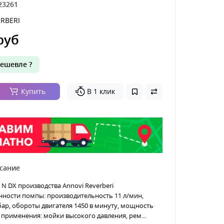
23261
RBERI
руб
ешевле ?
Купить
В 1 клик
сание
7 N DX производства Annovi Reverberi
нности помпы: производительность 11 л/мин,
бар, обороты двигателя 1450 в минуту, мощность
ы применения: мойки высокого давления, рем...