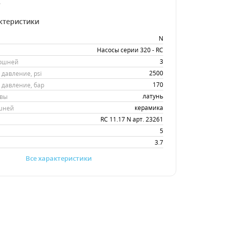
.
ктеристики
N
Насосы серии 320 - RC
3
оршней
2500
давление, psi
170
давление, бар
латунь
овы
керамика
шней
RC 11.17 N арт. 23261
5
3.7
Все характеристики