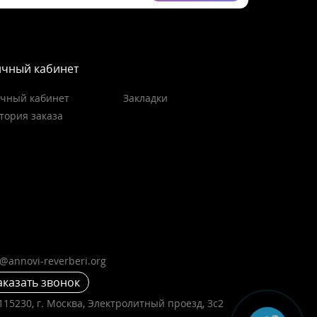
чный кабинет
чный кабинет
Закладки
тория заказа
o@annovi-reverberi.org
аказать звонок
115230, г. Москва, Электролитный проезд, 3с2