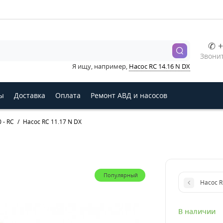
✆ +
Звонит
Я ищу, например,
Насос RC 14.16 N DX
ы
Доставка
Оплата
Ремонт АВД и насосов
 - RC
Насос RC 11.17 N DX
Популярный
Насос R
В наличии