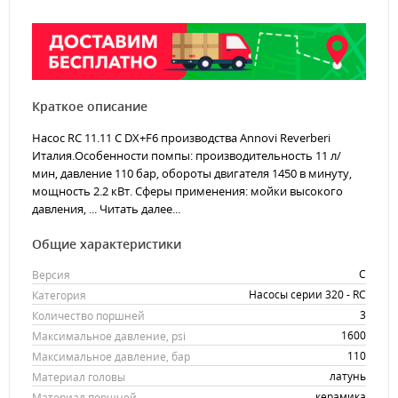
Краткое описание
Насос RC 11.11 C DX+F6 производства Annovi Reverberi
Италия.Особенности помпы: производительность 11 л/
мин, давление 110 бар, обороты двигателя 1450 в минуту,
мощность 2.2 кВт. Сферы применения: мойки высокого
давления, ...
Читать далее...
Общие характеристики
C
Версия
Насосы серии 320 - RC
Категория
3
Количество поршней
1600
Максимальное давление, psi
110
Максимальное давление, бар
латунь
Материал головы
керамика
Материал поршней