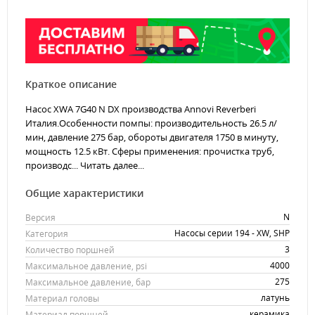
Краткое описание
Насос XWA 7G40 N DX производства Annovi Reverberi
Италия.Особенности помпы: производительность 26.5 л/
мин, давление 275 бар, обороты двигателя 1750 в минуту,
мощность 12.5 кВт. Сферы применения: прочистка труб,
производс...
Читать далее...
Общие характеристики
N
Версия
Насосы серии 194 - XW, SHP
Категория
3
Количество поршней
4000
Максимальное давление, psi
275
Максимальное давление, бар
латунь
Материал головы
керамика
Материал поршней