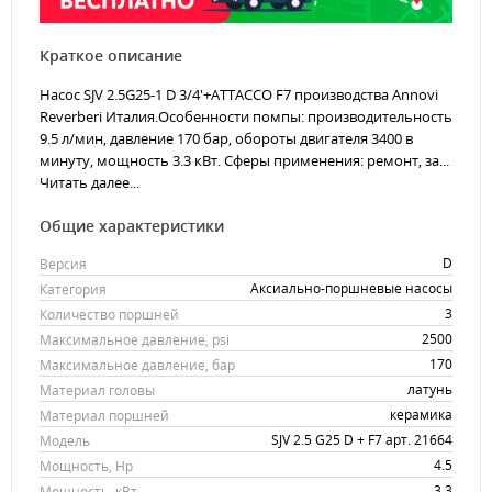
Краткое описание
Насос SJV 2.5G25-1 D 3/4'+ATTACCO F7 производства Annovi
Reverberi Италия.Особенности помпы: производительность
9.5 л/мин, давление 170 бар, обороты двигателя 3400 в
минуту, мощность 3.3 кВт. Сферы применения: ремонт, за...
Читать далее...
Общие характеристики
D
Версия
Аксиально-поршневые насосы
Категория
3
Количество поршней
2500
Максимальное давление, psi
170
Максимальное давление, бар
латунь
Материал головы
керамика
Материал поршней
SJV 2.5 G25 D + F7 арт. 21664
Модель
4.5
Мощность, Hp
3.3
Мощность, кВт