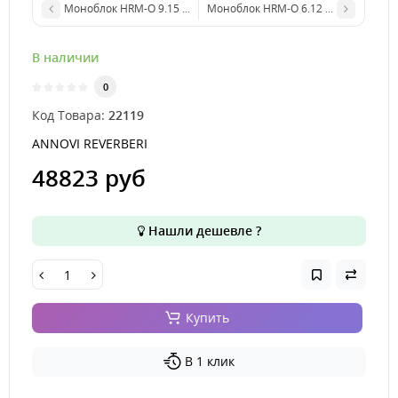
Моноблок HRM-O 9.15 TSS EM 230В/50Гц
Моноблок HRM-O 6.12 REG EM 230В/
В наличии
0
Код Товара:
22119
ANNOVI REVERBERI
48823 руб
Нашли дешевле ?
Купить
В 1 клик