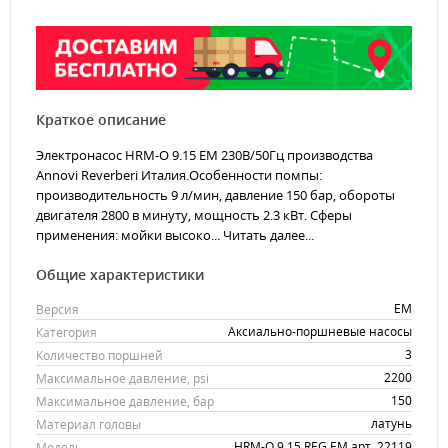
Краткое описание
Электронасос HRM-O 9.15 EM 230В/50Гц производства
Annovi Reverberi Италия.Особенности помпы:
производительность 9 л/мин, давление 150 бар, обороты
двигателя 2800 в минуту, мощность 2.3 кВт. Сферы
применения: мойки высоко...
Читать далее...
Общие характеристики
EM
Версия
Аксиально-поршневые насосы
Категория
3
Количество поршней
2200
Максимальное давление, psi
150
Максимальное давление, бар
латунь
Материал головы
HRM-O 9.15 REG EM арт. 22119
Модель