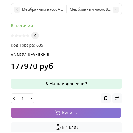
Мембранный насос AR 380 bp C/F ø32 арт. 1273
Мембранный насос BHA 200 AP C/F 
В наличии
0
Код Товара:
685
ANNOVI REVERBERI
177970 руб
Нашли дешевле ?
Купить
В 1 клик