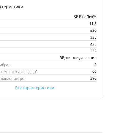
ктеристики
SP BlueFlex™
11.8
ø30
335
ø25
232
BP, низкое давление
2
ембран
60
температура воды, С
290
давление, psi
Все характеристики