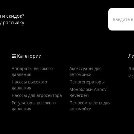
й и скидок?
 рассылку
Категории
Ли
Аппараты высокого
Аксессуары для
Ли
давления
автомойки
Ис
Насосы высокого
Пеногенераторы
давления
Моноблоки Annovi
Насосы для агросектора
Reverberi
Регуляторы высокого
Пенокомплекты для
давления
автомойки