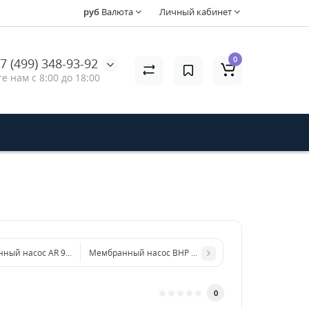
руб
Валюта
Личный кабинет
0
7 (499) 348-93-92
е нам с 8:00 до 18:00
ный насос AR 903 AP C/C BlueFlex™ арт. 32109
Мембранный насос BHP 200 AP C/F (ø32) BlueFlex™ ар
0