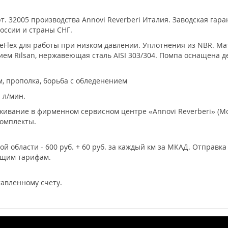
. 32005 производства Annovi Reverberi Италия. Заводская гаран
оссии и страны СНГ.
ueFlex для работы при низком давлении. Уплотнения из NBR. М
ем Rilsan, нержавеющая сталь AISI 303/304. Помпа оснащена 
м, прополка, борьба с обледенением
 л/мин.
ивание в фирменном сервисном центре «Annovi Reverberi» (Мо
комплекты.
й области - 600 руб. + 60 руб. за каждый км за МКАД. Отправк
ющим тарифам.
авленному счету.