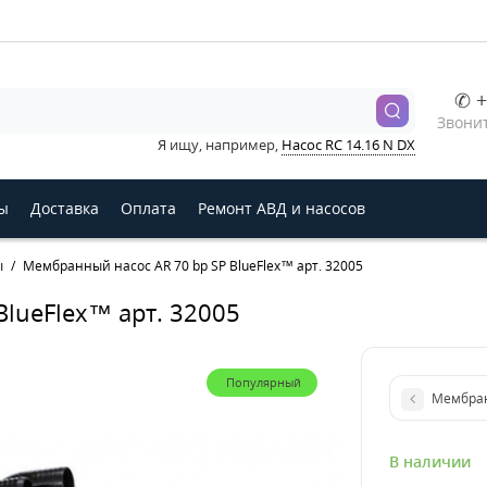
✆ +
Звонит
Я ищу, например,
Насос RC 14.16 N DX
ы
Доставка
Оплата
Ремонт АВД и насосов
ы
Мембранный насос AR 70 bp SP BlueFlex™ арт. 32005
lueFlex™ арт. 32005
Популярный
Мембран
В наличии