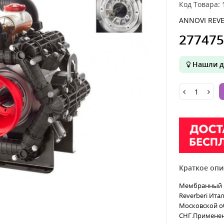
Код Товара:
ANNOVI REVE
277475
Нашли д
Краткое опи
Мембранный на
Reverberi Итал
Московской об
СНГ.Применени