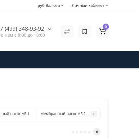
руб
Валюта
Личный кабинет
0
7 (499) 348-93-92
е нам с 8:00 до 18:00
ый насос AR 145 bp C/F (Ø1'3/8) BlueFlex™ арт. 32033
Мембранный насос AR 202 SP SGC BlueFlex™ арт. 320
0