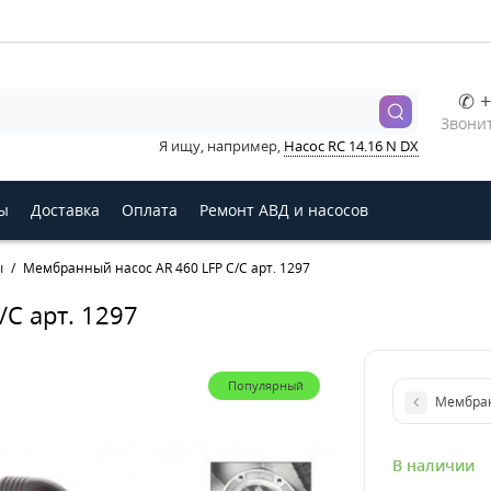
✆ +
Звонит
Я ищу, например,
Насос RC 14.16 N DX
ы
Доставка
Оплата
Ремонт АВД и насосов
ы
Мембранный насос AR 460 LFP C/C арт. 1297
C арт. 1297
Популярный
Мембранн
В наличии