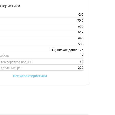
ктеристики
C/C
75.5
ø75
619
ø40
566
LFP, низкое давление
6
ембран
60
температура воды, С
220
давление, psi
Все характеристики