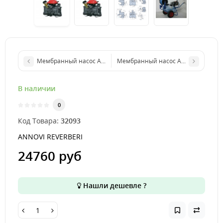
Мембранный насос AR 1053 AP C/C BlueFlex™ арт. 32112
Мембранный насос AR 503 AP C/SP а
В наличии
0
Код Товара:
32093
ANNOVI REVERBERI
24760 руб
Нашли дешевле ?