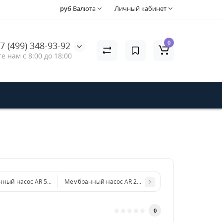
руб
Валюта
Личный кабинет
0
7 (499) 348-93-92
е нам с 8:00 до 18:00
ый насос AR 500 bp Twin Top C/F ø32 BlueFlex™ арт. 32074
Мембранный насос AR 250 bp C/F ø25 BlueFlex™ арт. 
0