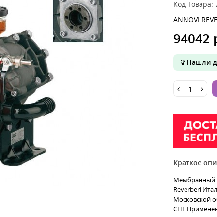
Код Товара:
ANNOVI REVE
94042 
Нашли д
Краткое опи
Мембранный на
Reverberi Итал
Московской об
СНГ.Применени