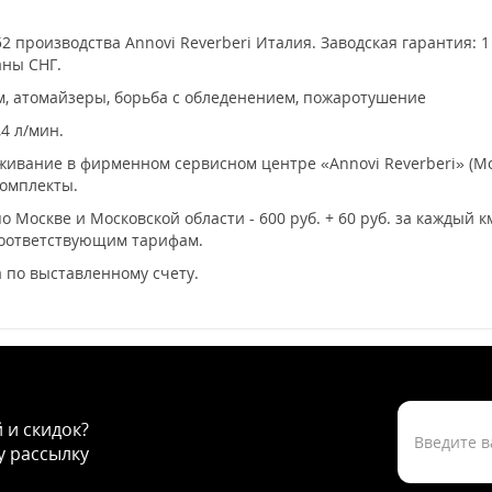
2 производства Annovi Reverberi Италия. Заводская гарантия: 1
аны СНГ.
м, атомайзеры, борьба с обледенением, пожаротушение
4 л/мин.
ивание в фирменном сервисном центре «Annovi Reverberi» (Мо
комплекты.
о Москве и Московской области - 600 руб. + 60 руб. за каждый 
соответствующим тарифам.
 по выставленному счету.
й и скидок?
 рассылку