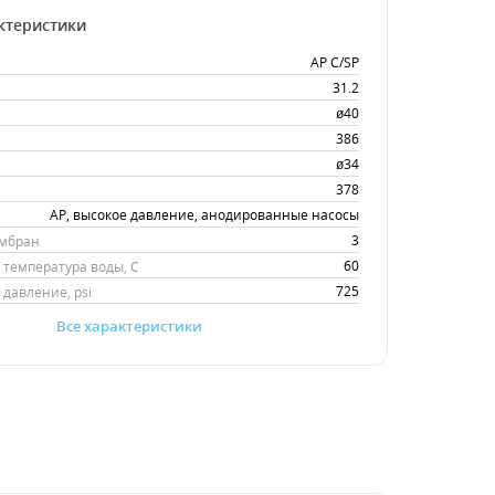
ктеристики
AP C/SP
31.2
ø40
386
ø34
378
AP, высокое давление, анодированные насосы
3
ембран
60
температура воды, С
725
давление, psi
Все характеристики