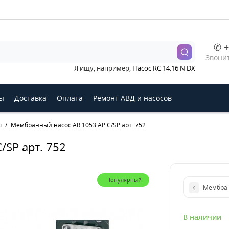
✆ +
Звонит
Я ищу, например,
Насос RC 14.16 N DX
ы
Доставка
Оплата
Ремонт АВД и насосов
ы
Мембранный насос AR 1053 AP C/SP арт. 752
/SP арт. 752
Популярный
Мембранн
В наличии