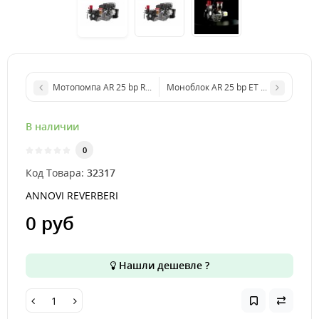
Мотопомпа AR 25 bp Rato EHR 180 BlueFlex™ GCI (VI 20) арт. 323
Моноблок AR 25 bp ET BlueFlex™ GCI 
В наличии
0
Код Товара:
32317
ANNOVI REVERBERI
0 руб
Нашли дешевле ?