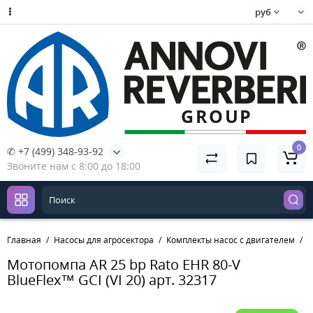
руб
0
✆ +7 (499) 348-93-92
Звоните нам с 8:00 до 18:00
Главная
Насосы для агросектора
Комплекты насос с двигателем
М
Мотопомпа AR 25 bp Rato EHR 80-V
BlueFlex™ GCI (VI 20) арт. 32317