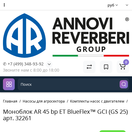
руб
0
✆ +7 (499) 348-93-92
Звоните нам с 8:00 до 18:00
Главная
Насосы для агросектора
Комплекты насос с двигателем
М
Моноблок AR 45 bp ET BlueFlex™ GCI (GS 25)
арт. 32261