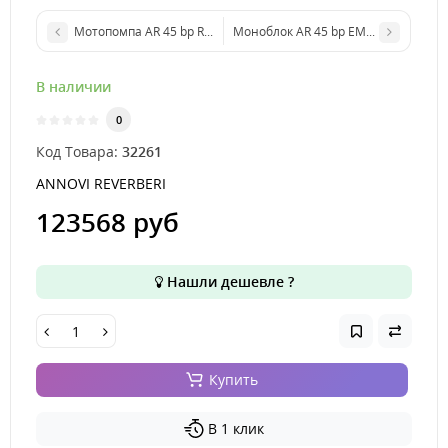
Мотопомпа AR 45 bp Rato EHR 180 BlueFlex™ GCI (GS 25) арт. 32
Моноблок AR 45 bp EM BlueFlex™ GCI
В наличии
0
Код Товара:
32261
ANNOVI REVERBERI
123568 руб
Нашли дешевле ?
Купить
В 1 клик