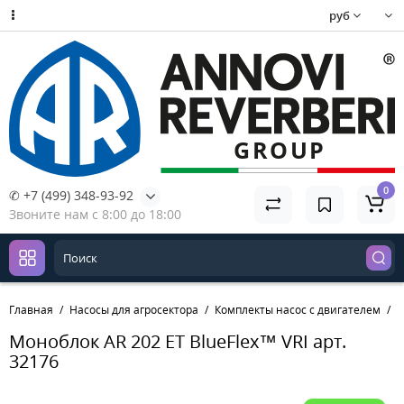
руб
0
✆ +7 (499) 348-93-92
Звоните нам с 8:00 до 18:00
Главная
Насосы для агросектора
Комплекты насос с двигателем
М
Моноблок AR 202 ET BlueFlex™ VRI арт.
32176