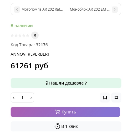
Мотопомпа AR 202 Rato EHR 80-V BlueFlex™ VRI арт. 32197
Моноблок AR 202 EM BlueFlex™ VRI 
В наличии
0
Код Товара:
32176
ANNOVI REVERBERI
61261 руб
Нашли дешевле ?
Купить
В 1 клик