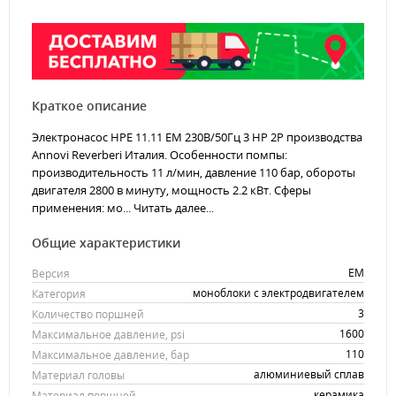
Краткое описание
Электронасос HPE 11.11 EM 230В/50Гц 3 HP 2P производства
Annovi Reverberi Италия. Особенности помпы:
производительность 11 л/мин, давление 110 бар, обороты
двигателя 2800 в минуту, мощность 2.2 кВт. Сферы
применения: мо...
Читать далее...
Общие характеристики
EM
Версия
моноблоки с электродвигателем
Категория
3
Количество поршней
1600
Максимальное давление, psi
110
Максимальное давление, бар
алюминиевый сплав
Материал головы
керамика
Материал поршней