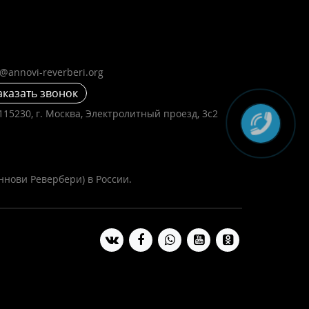
o@annovi-reverberi.org
аказать звонок
115230, г. Москва, Электролитный проезд, 3с2
ннови Ревербери) в России.