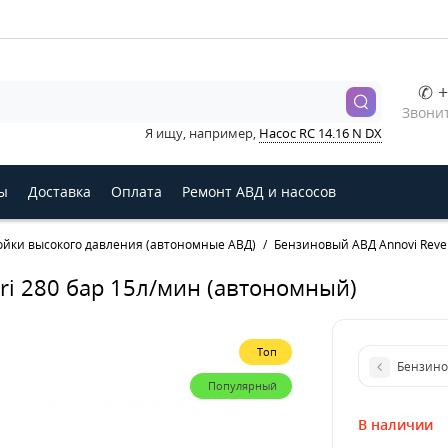
✆ +
Звонит
Я ищу, например,
Насос RC 14.16 N DX
ы
Доставка
Оплата
Ремонт АВД и насосов
йки высокого давления (автономные АВД)
Бензиновый АВД Annovi Reve
ri 280 бар 15л/мин (автономный)
Топ
Бензино
Популярный
В наличии