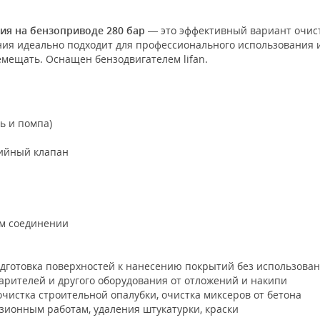
ия на бензоприводе 280 бар
— это эффективный вариант очист
ния идеально подходит для профессионального использования 
ремещать. Оснащен бензодвигателем lifan.
ь и помпа)
рийный клапан
ом соединении
одготовка поверхностей к нанесению покрытий без использова
арителей и другого оборудования от отложений и накипи
чистка строительной опалубки, очистка миксеров от бетона
зионным работам, удаления штукатурки, краски