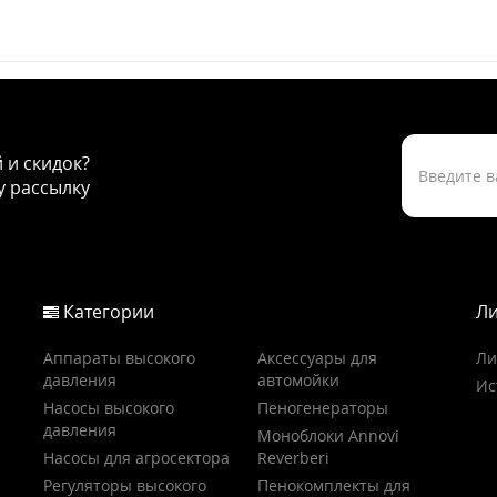
й и скидок?
 рассылку
Категории
Ли
Аппараты высокого
Аксессуары для
Ли
давления
автомойки
Ис
Насосы высокого
Пеногенераторы
давления
Моноблоки Annovi
Насосы для агросектора
Reverberi
Регуляторы высокого
Пенокомплекты для