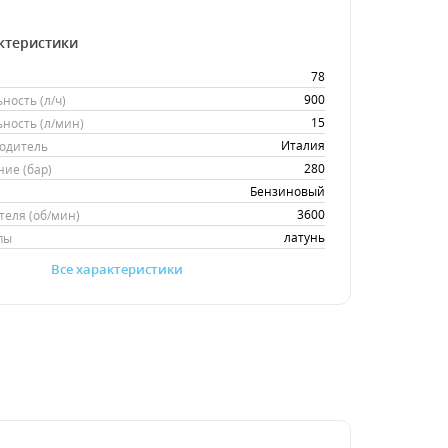
ктеристики
78
900
ность (л/ч)
15
ность (л/мин)
Италия
одитель
280
ие (бар)
Бензиновый
3600
теля (об/мин)
латунь
пы
Все характеристики