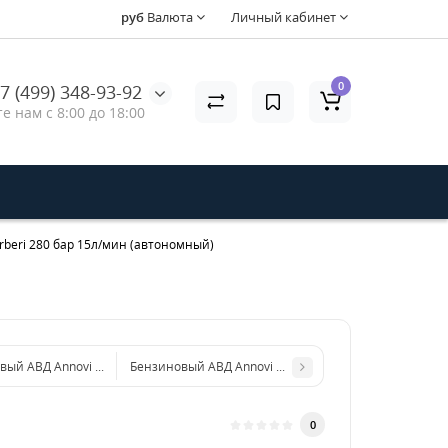
руб
Валюта
Личный кабинет
0
7 (499) 348-93-92
е нам с 8:00 до 18:00
rberi 280 бар 15л/мин (автономный)
вый АВД Annovi Reverberi 350 бар 15л/мин (автономный)
Бензиновый АВД Annovi Reverberi 250 Бар 15л/мин (
0