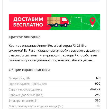
Краткое описание
Краткое описание:Annovi Reverberi серии FX 2515 с
системой By-Pass – стационарная мойка высокого давления
с насосом системы тяга-кривошип, который способствует
отличной производительности, низкой...
Читать далее...
Общие характеристики
6.3
Мощность, кВт
900
Производительность (л/ч)
Италия
Страна-производитель
250
Рабочее давление (бар)
380
Электропитание (В)
60
Макс. температура воды на входе (°C)