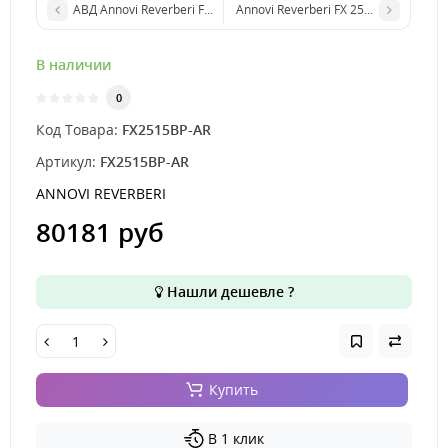
АВД Annovi Reverberi FX2515TST AR TotalStop
Annovi Reverberi FX 2515 Total Stop
В наличии
0
Код Товара:
FX2515BP-AR
Артикул:
FX2515BP-AR
ANNOVI REVERBERI
80181 руб
Нашли дешевле ?
Купить
В 1 клик