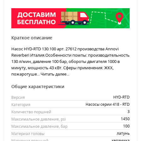
Краткое описание
Насос HYD-RTD 130.100 арт. 27612 производства Annovi
Reverberi Италия.Особенности помпы: производительность
130 л/мин, давление 100 бар, обороты двигателя 1000 в
минуту, мощность 43 кВт. Сферы применения: ЖКХ,
пожаротуше...
Читать далее...
Общие характеристики
HYD-RTD
Версия
Насосы серии 418 - RTD
Категория
3
Количество поршней
1450
Максимальное давление, psi
100
Максимальное давление, бар
латунь
Материал головы
керамика
Материал поршней