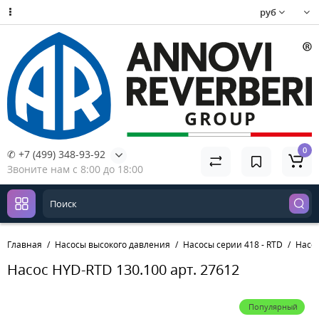
руб
0
✆ +7 (499) 348-93-92
Звоните нам с 8:00 до 18:00
Главная
Насосы высокого давления
Насосы серии 418 - RTD
Насос
Насос HYD-RTD 130.100 арт. 27612
Популярный