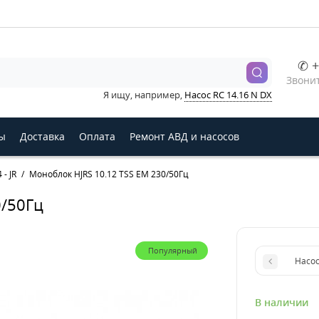
✆ +
Звонит
Я ищу, например,
Насос RC 14.16 N DX
ы
Доставка
Оплата
Ремонт АВД и насосов
- JR
Моноблок HJRS 10.12 TSS EM 230/50Гц
0/50Гц
Популярный
Насос
В наличии