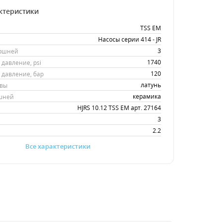
ктеристики
TSS EM
Насосы серии 414 - JR
3
оршней
1740
давление, psi
120
давление, бар
латунь
овы
керамика
шней
HJRS 10.12 TSS EM арт. 27164
3
2.2
Все характеристики