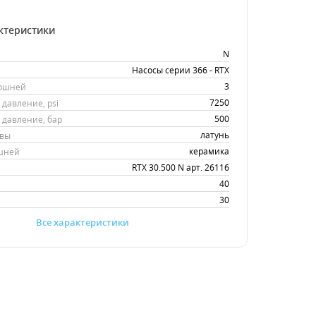
ктеристики
N
Насосы серии 366 - RTX
3
оршней
7250
давление, psi
500
давление, бар
латунь
овы
керамика
шней
RTX 30.500 N арт. 26116
40
30
Все характеристики