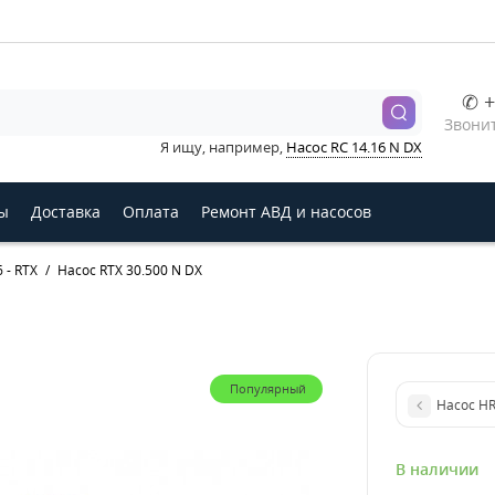
✆ +
Звонит
Я ищу, например,
Насос RC 14.16 N DX
ы
Доставка
Оплата
Ремонт АВД и насосов
 - RTX
Насос RTX 30.500 N DX
Популярный
Насос HR
В наличии