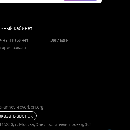
чный кабинет
чный кабинет
Закладки
тория заказа
o@annovi-reverberi.org
аказать звонок
115230, г. Москва, Электролитный проезд, 3с2