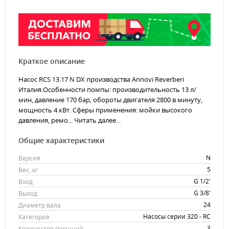
Краткое описание
Насос RCS 13.17 N DX производства Annovi Reverberi
Италия.Особенности помпы: производительность 13 л/
мин, давление 170 бар, обороты двигателя 2800 в минуту,
мощность 4 кВт. Сферы применения: мойки высокого
давления, ремо...
Читать далее...
Общие характеристики
N
Версия
5
Вес, кг
G 1/2'
Вход
G 3/8'
Выход
24
Диаметр вала
Насосы серии 320 - RC
Категория
3
Количество поршней