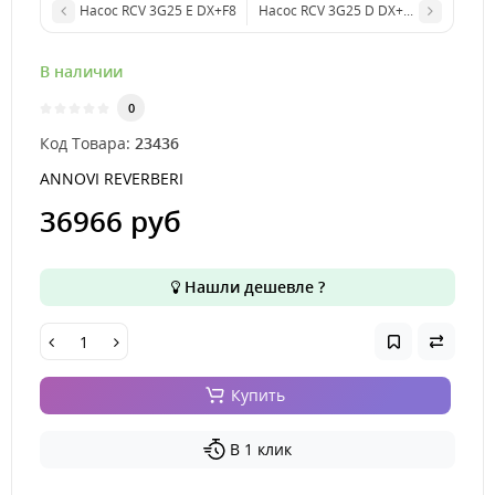
Насос RCV 3G25 E DX+F8
Насос RCV 3G25 D DX+F7+термическ
В наличии
0
Код Товара:
23436
ANNOVI REVERBERI
36966 руб
Нашли дешевле ?
Купить
В 1 клик