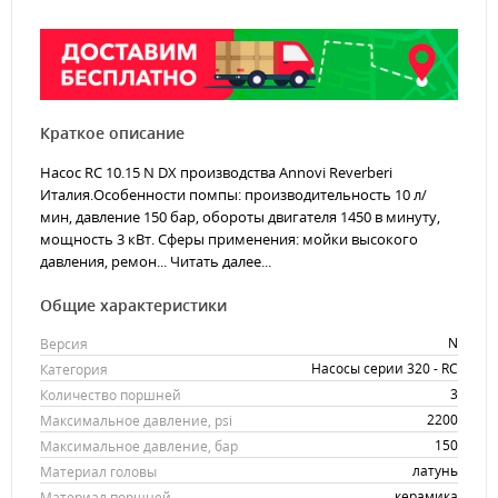
Краткое описание
Насос RC 10.15 N DX производства Annovi Reverberi
Италия.Особенности помпы: производительность 10 л/
мин, давление 150 бар, обороты двигателя 1450 в минуту,
мощность 3 кВт. Сферы применения: мойки высокого
давления, ремон...
Читать далее...
Общие характеристики
N
Версия
Насосы серии 320 - RC
Категория
3
Количество поршней
2200
Максимальное давление, psi
150
Максимальное давление, бар
латунь
Материал головы
керамика
Материал поршней