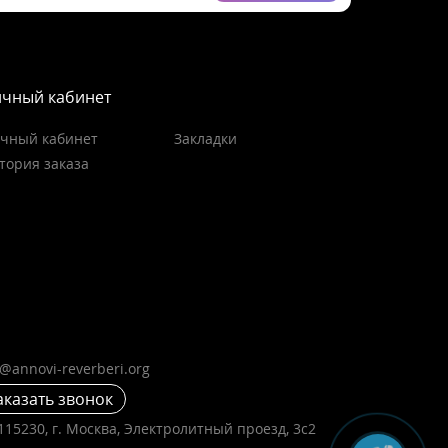
чный кабинет
чный кабинет
Закладки
тория заказа
o@annovi-reverberi.org
аказать звонок
115230, г. Москва, Электролитный проезд, 3с2