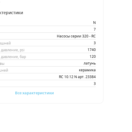
.
ктеристики
N
7
Насосы серии 320 - RC
3
оршней
1740
давление, psi
120
давление, бар
латунь
овы
керамика
шней
RC 10.12 N арт. 23384
3
Все характеристики