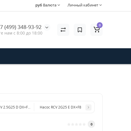
руб
Валюта
Личный кабинет
0
7 (499) 348-93-92
е нам с 8:00 до 18:00
CV 2.5G25 D DX+F7+термический клапан 2761380+ручка+EZ-ST
Насос RCV 2G25 E DX+F8
0