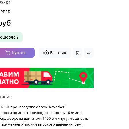
23384
RBERI
руб
ешевле ?
Купить
В 1 клик
сание
2 N DX производства Annovi Reverberi
нности помпы: производительность 10 л/мин,
бар, обороты двигателя 1450 в минуту, мощность
ы применения: мойки высокого давления, рем...