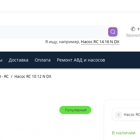
✆ +
Звонит
Я ищу, например,
Насос RC 14.16 N DX
ы
Доставка
Оплата
Ремонт АВД и насосов
 - RC
Насос RC 10.12 N DX
Популярный
Насос R
В наличии