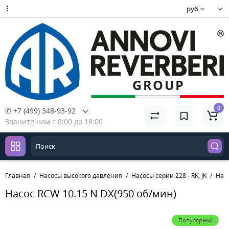
руб
0
✆ +7 (499) 348-93-92
Звоните нам с 8:00 до 18:00
Главная
Насосы высокого давления
Насосы серии 228 - RK, JK
Насо
Насос RCW 10.15 N DX(950 об/мин)
Популярный