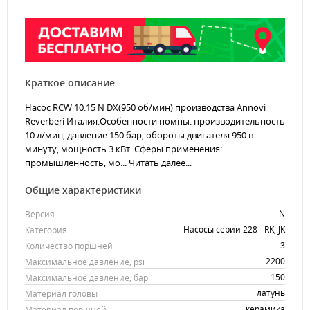
Краткое описание
Насос RCW 10.15 N DX(950 об/мин) производства Annovi
Reverberi Италия.Особенности помпы: производительность
10 л/мин, давление 150 бар, обороты двигателя 950 в
минуту, мощность 3 кВт. Сферы применения:
промышленность, мо...
Читать далее...
Общие характеристики
N
Версия
Насосы серии 228 - RK, JK
Категория
3
Количество поршней
2200
Максимальное давление, psi
150
Максимальное давление, бар
латунь
Материал головы
керамика
Материал поршней