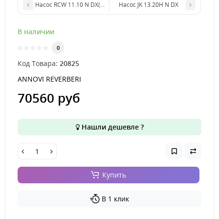
Насос RCW 11.10 N DX(1450 об/мин)
Насос JK 13.20H N DX
В наличии
0
Код Товара:
20825
ANNOVI REVERBERI
70560 руб
Нашли дешевле ?
Купить
В 1 клик