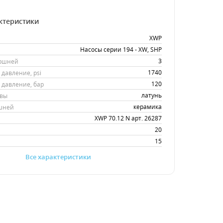
ктеристики
XWP
Насосы серии 194 - XW, SHP
3
оршней
1740
давление, psi
120
давление, бар
латунь
овы
керамика
шней
XWP 70.12 N арт. 26287
20
15
Все характеристики