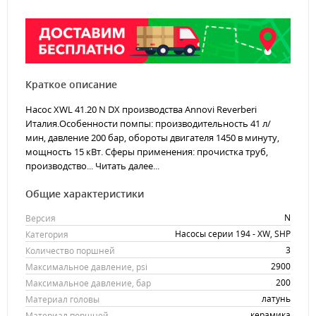
Краткое описание
Насос XWL 41.20 N DX производства Annovi Reverberi
Италия.Особенности помпы: производительность 41 л/
мин, давление 200 бар, обороты двигателя 1450 в минуту,
мощность 15 кВт. Сферы применения: прочистка труб,
производство...
Читать далее...
Общие характеристики
N
Версия
Насосы серии 194 - XW, SHP
Категория
3
Количество поршней
2900
Максимальное давление, psi
200
Максимальное давление, бар
латунь
Материал головы
керамика
Материал поршней