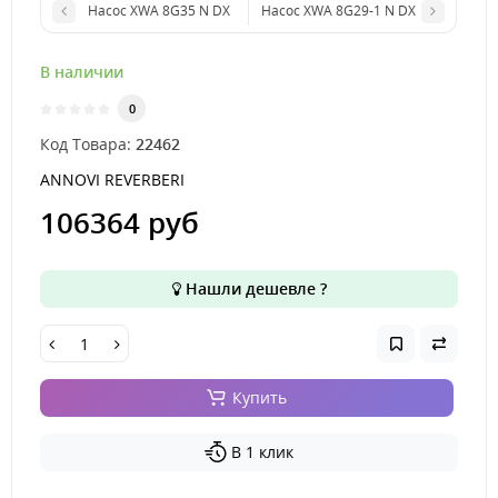
Насос XWA 8G35 N DX
Насос XWA 8G29-1 N DX
В наличии
0
Код Товара:
22462
ANNOVI REVERBERI
106364 руб
Нашли дешевле ?
Купить
В 1 клик