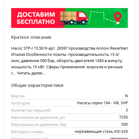
Краткое описание
Насос STP-I 15.50 N арт. 26597 производства Annovi Reverberi
Италия.Особенности помпы: производительность 15 л/
мин, давление 500 бар, обороты двигателя 1450 в минуту,
мощность 15 кВт. Сферы применения: морские и речные
с...
Читать далее...
Общие характеристики
N
Версия
Насосы серии 194 - XW, SHP
Категория
3
Количество поршней
7250
Максимальное давление, psi
500
Максимальное давление, бар
нержавеющая сталь AISI 420
Материал головы
керамика
Материал поршней