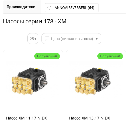
Производители
(
64
)
ANNOVI REVERBERI
Насосы серии 178 - XM
25
Цена (низкая > высокая)
Популярный
Популярный
Насос XM 11.17 N DX
Насос XM 13.17 N DX