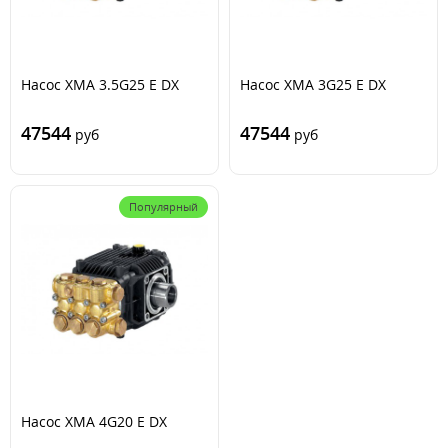
Насос XMA 3.5G25 E DX
Насос XMA 3G25 E DX
47544
47544
руб
руб
Популярный
Насос XMA 4G20 E DX