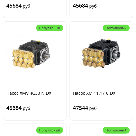
45684
45684
руб
руб
Популярный
Популярный
Насос XMV 4G30 N DX
Насос XM 11.17 C DX
45684
47544
руб
руб
Популярный
Популярный