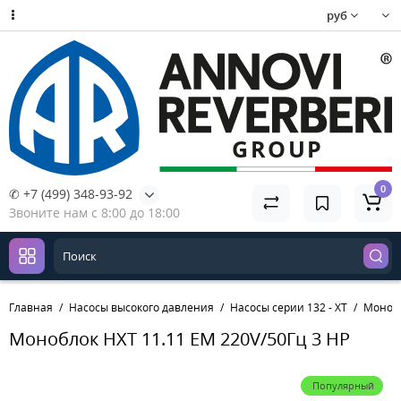
руб
0
✆ +7 (499) 348-93-92
Звоните нам с 8:00 до 18:00
Главная
Насосы высокого давления
Насосы серии 132 - XT
Монобл
Моноблок HXT 11.11 EM 220V/50Гц 3 HP
Популярный